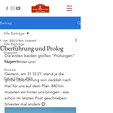
Beitrag
Alle Beiträge
1. Jan. 2022
2 Min. Lesezeit
Alle Beiträge
Überführung und Prolog
Etappen
Die ersten beiden großen "Prüfungen" 
Allgemein
liegen hinter uns! 
Anreise
Gestern, am 31.12.21, stand ja die 
Dakar Classic 2024
große Überführung von Jeddah nach 
Hail für uns auf dem Plan. 840 km 
mussten wir hinter uns bringen - wie 
schon im letzten Post geschrieben: 
Silvester mal anders 😉 