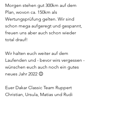
Morgen stehen gut 300km auf dem 
Plan, wovon ca. 150km als 
Wertungsprüfung gelten. Wir sind 
schon mega aufgeregt und gespannt, 
freuen uns aber auch schon wieder 
total drauf!
Wir halten euch weiter auf dem 
Laufenden und - bevor wirs vergessen - 
wünschen euch auch noch ein gutes 
neues Jahr 2022 😊
Euer Dakar Classic Team Ruppert
Christian, Ursula, Matias und Rudi
Rallye Dakar
Dakar Classic
Rallye Dakar Classic
Saudi-Arabien
Dakar
Dakar Classic Team Ruppert
Dakar Classic Team Germany
Rallye Dakar Classic 2022
Dakar Classic 2022