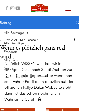
Beitrag
Alle Beiträge
21. Dez. 2021
1 Min. Lesezeit
Alle Beiträge
Wenn es plötzlich ganz real
Etappen
wird...
Allgemein
Natürlich WISSEN wir, dass wir in 
Anreise
wenigen Dakar nach Saudi-Arabien zur 
Dakar Classic fliegen....aber wenn man 
Dakar Classic 2024
sein Fahrer-Profil dann plötzlich auf der 
offiziellen Rallye Dakar Webseite sieht, 
dann ist das schon nochmal ein 
Wahnsinns-Gefühl 😁