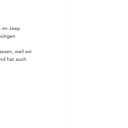
s im Jeep 
nütigen 
ssen, weil wir 
und hat auch 