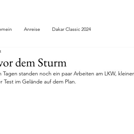
iten
Dakar 2022
Dakar 2024
Blog
emein
Anreise
Dakar Classic 2024
t
vor dem Sturm
en Tagen standen noch ein paar Arbeiten am LKW, kleine
r Test im Gelände auf dem Plan.