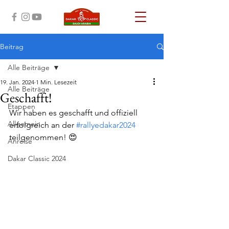
Beitrag
Alle Beiträge
19. Jan. 2024
1 Min. Lesezeit
Alle Beiträge
Geschafft!
Etappen
Wir haben es geschafft und offiziell 
Allgemein
erfolgreich an der 
#rallyedakar2024
teilgenommen! 😍
Anreise
Dakar Classic 2024