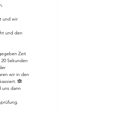
m.
t und wir 
cht und den 
rgegeben Zeit 
r 20 Sekunden 
der 
ren wir in den 
assiert. 🙈
d uns dann 
sprüfung. 