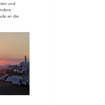
hten und 
andere 
de an die 