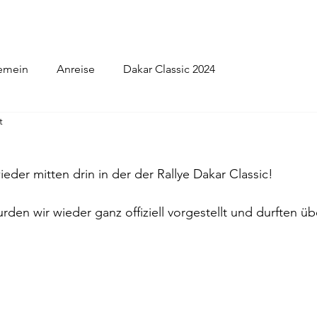
iten
Dakar 2022
Dakar 2024
Blog
emein
Anreise
Dakar Classic 2024
t
eder mitten drin in der der Rallye Dakar Classic!
rden wir wieder ganz offiziell vorgestellt und durften üb